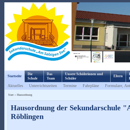
Die
Das
Unsere Schülerinnen und
Startseite
Eltern
Schule
Team
Schüler
Aktuelles
Unterrichtszeiten
Termine
Fahrpläne
Formulare, Ant
Start
»
Hausordnung
Hausordnung der Sekundarschule "
Röblingen