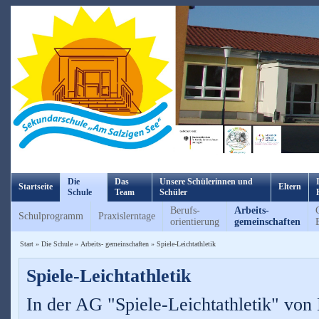
Die
Das
Unsere Schülerinnen und
Startseite
Eltern
Schule
Team
Schüler
Berufs-
Arbeits-
Schulprogramm
Praxislerntage
orientierung
gemeinschaften
Start
»
Die Schule
»
Arbeits- gemeinschaften
»
Spiele-Leichtathletik
Spiele-Leichtathletik
In der AG "Spiele-Leichtathletik" von