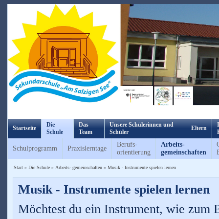
Die
Das
Unsere Schülerinnen und
Startseite
Eltern
Schule
Team
Schüler
Berufs-
Arbeits-
Schulprogramm
Praxislerntage
orientierung
gemeinschaften
Start
»
Die Schule
»
Arbeits- gemeinschaften
»
Musik - Instrumente spielen lernen
Musik - Instrumente spielen lernen
Möchtest du ein Instrument, wie zum B