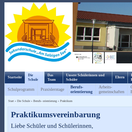
Die
Das
Unsere Schülerinnen und
Startseite
Eltern
Schule
Team
Schüler
Berufs-
Arbeits-
Schulprogramm
Praxislerntage
orientierung
gemeinschaften
Start
»
Die Schule
»
Berufs- orientierung
»
Praktikum
Praktikumsvereinbarung
Liebe Schüler und Schülerinnen,